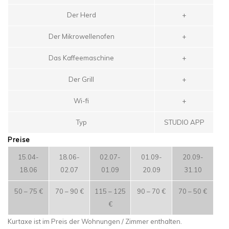
Der Herd
+
Der Mikrowellenofen
+
Das Kaffeemaschine
+
Der Grill
+
Wi-fi
+
Typ
STUDIO APP
Preise
15.04-
18.06-
02.07-
01.09-
20.09-
18.06
02.07
01.09
20.09
31.10
50 – 75 €
70 – 90 €
115 – 125
90 – 70 €
70 – 50 €
€
Kurtaxe ist im Preis der Wohnungen / Zimmer enthalten.