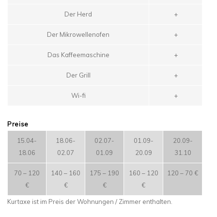
Der Herd
+
Der Mikrowellenofen
+
Das Kaffeemaschine
+
Der Grill
+
Wi-fi
+
Preise
15.04-
18.06-
02.07-
01.09-
20.09-
18.06
02.07
01.09
20.09
31.10
70 – 120
140 – 160
175 – 190
160 – 120
120 – 70 €
€
€
€
€
Kurtaxe ist im Preis der Wohnungen / Zimmer enthalten.