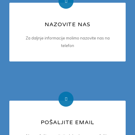
NAZOVITE NAS
TELEFON
Za daljnje informacije molimo nazovite nas na
+385 (0)21 619 063; +385 (0)98 603 467
telefon
POŠALJITE EMAIL
E-MAIL ADRESA