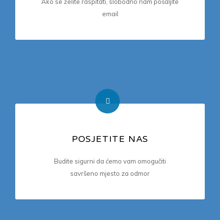
Ako se želite raspitati, slobodno nam pošaljite
info@apartmentbrela.com
email
POSJETITE NAS
ADRESA
Biskupa Bijankovića 1, Brela 21322, Hrvatska
Budite sigurni da ćemo vam omogučiti
savršeno mjesto za odmor