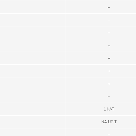
–
–
–
+
+
+
+
–
1 KAT
NA UPIT
–