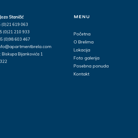
MENU
Jozo Staničić
5 (0)21 619 063
5 (0)21 210 933
Početna
5 (0)98 603 467
O Brelima
nfo@apartmentbrela.com
Lokacija
 Biskupa Bijankovića 1
Foto galerija
1322
Posebna ponuda
Kontakt